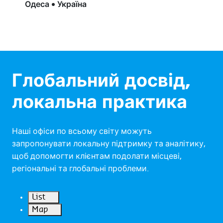
Одеса • Україна
Глобальний досвід,
локальна практика
Наші офіси по всьому світу можуть
запропонувати локальну підтримку та аналітику,
щоб допомогти клієнтам подолати місцеві,
регіональні та глобальні проблеми.
List
Map