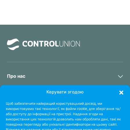
Про нас
Про Контрол Юніон
Лабораторні послуги
Керувати згодою
Сталий розвиток
Щоб забезпечити найкращий користувацький досвід, ми
Лабораторні послуги
Інспекційні послуги
використовуємо такі технології, як файли cookie, для зберігання та/
Контакти
або доступу до інформації на пристрої. Надання згоди на
Насіння & Посівний матеріал
використання цих технологій дозволить нам обробляти дані, такі як
Про Інспекцію
Сертифікаційні послуги
поведінка перегляду або унікальні ідентифікатори на цьому сайті.
Аграрна продукція & Продукти її переробки
Відмова від надання згоди або її відкликання може негативно